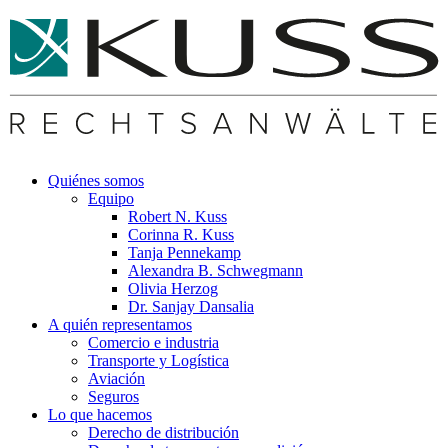
Quiénes somos
Equipo
Robert N. Kuss
Corinna R. Kuss
Tanja Pennekamp
Alexandra B. Schwegmann
Olivia Herzog
Dr. Sanjay Dansalia
A quién representamos
Comercio e industria
Transporte y Logística
Aviación
Seguros
Lo que hacemos
Derecho de distribución